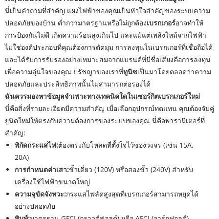
นี่เป็นคำถามที่สำคัญ แผงไฟฟ้าของคุณเป็นหัวใจสำคัญของระบบความ
ปลอดภัยของบ้าน ต่ำกว่ามาตรฐานหรือไม่ถูกต้อง
เบรกเกอร์
อาจทำให้
การป้องกันไม่ดี เกิดความร้อนสูงเกินไป และแม้แต่เพลิงไหม้จากไฟฟ้า
ไม่ใช่องค์ประกอบที่คุณต้องการตัดมุม การลงทุนในเบรกเกอร์ที่เชื่อถือได้
และได้รับการรับรองอย่างเหมาะสมจากแบรนด์ที่มีชื่อเสียงคือการลงทุน
เพื่อความอุ่นใจของคุณ ปรัชญาของเราที่
ทูนิซ
เป็นมาโดยตลอดว่าความ
ปลอดภัยและประสิทธิภาพนั้นไม่สามารถต่อรองได้
ฉันควรมองหาข้อมูลจำเพาะทางเทคนิคใดในเซอร์กิตเบรกเกอร์ใหม่
นี่คือสิ่งที่รายละเอียดมีความสำคัญ เมื่อเลือกอุปกรณ์ทดแทน คุณต้องจับคู่
ยูนิตใหม่ให้ตรงกับความต้องการของระบบของคุณ นี่คือพารามิเตอร์ที่
สำคัญ:
พิกัดกระแสไฟ:
ต้องตรงกับโหลดที่ตั้งใจไว้ของวงจร (เช่น 15A,
20A)
การกำหนดค่าเสา:
ขั้วเดี่ยว (120V) หรือสองขั้ว (240V) สำหรับ
เครื่องใช้ไฟฟ้าขนาดใหญ่
ความจุขัดจังหวะ:
กระแสไฟลัดสูงสุดที่เบรกเกอร์สามารถหยุดได้
อย่างปลอดภัย
พิมพ์:
มาตรฐาน GFCI (กราวด์ฟอลต์) หรือ AFCI (อาร์กฟอลต์)