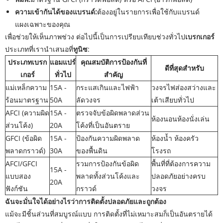
ความเข้ากันได้ของแบรนด์:
ต้องอยู่ในรายการเพื่อใช้กับแบรนด์
แผงเฉพาะของคุณ
เพื่อช่วยให้เห็นภาพช่วง ต่อไปนี้เป็นการเปรียบเทียบช่วงทั่วไป
เบรกเกอร์
ประเภทที่เรานำเสนอที่
ทูนิซ
:
ประเภทเบรก
แอมแปร์
คุณสมบัติการป้องกันที่
ดีที่สุดสำหรับ
เกอร์
ทั่วไป
สำคัญ
แม่เหล็กความ
15A -
กระแสเกินและไฟฟ้า
วงจรไฟส่องสว่างและ
ร้อนมาตรฐาน
50A
ลัดวงจร
เต้าเสียบทั่วไป
AFCI (ความผิด
15A -
ตรวจจับข้อผิดพลาดส่วน
ห้องนอนห้องนั่งเล่น
ส่วนโค้ง)
20A
โค้งที่เป็นอันตราย
GFCI (ข้อผิด
15A -
ป้องกันความผิดพลาด
ห้องน้ำ ห้องครัว
พลาดกราวด์)
30A
ของพื้นดิน
โรงรถ
AFCI/GFCI
รวมการป้องกันข้อผิด
พื้นที่ที่ต้องการความ
15A -
แบบสอง
พลาดทั้งส่วนโค้งและ
ปลอดภัยอย่างครบ
20A
ฟังก์ชัน
กราวด์
วงจร
ฉันจะมั่นใจได้อย่างไรว่าการติดตั้งปลอดภัยและถูกต้อง
แม้จะมีชิ้นส่วนที่สมบูรณ์แบบ การติดตั้งที่ไม่เหมาะสมก็เป็นอันตรายได้