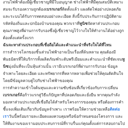
งานไฟฟ้าต้องมีผู้เชี่ยวชาญที่มีใบอนุญาต ช่างไฟฟ้าที่มีคุณสมบัติเหมาะ
สมจะรับรองความถูกต้อง
เบรกเกอร์
ติดตั้งแล้ว แผงตัดไฟอย่างปลอดภัย
และระบบได้รับการทดสอบอย่างละเอียด สิ่งนี้รับประกันการปฏิบัติตาม
รหัสท้องถิ่นและปกป้องบ้านของคุณ พวกเราที่
ทูนิซ
จัดหาส่วนประกอบ
คุณภาพสูงที่ผ่านการรับรองซึ่งผู้เชี่ยวชาญไว้วางใจให้ทำงานได้อย่างถูก
ต้องตั้งแต่ครั้งแรก
ฉันจะหาส่วนประกอบที่เชื่อถือได้และคำแนะนำที่จริงใจได้ที่ไหน
การสำรวจโลกของชิ้นส่วนไฟฟ้าอาจเป็นเรื่องที่ล้นหลาม คุณต้องมี
พันธมิตรที่ให้บริการทั้งผลิตภัณฑ์ระดับพรีเมียมและคำแนะนำที่ชัดเจน
ทู
นิซ
มุ่งมั่นที่จะเป็นหุ้นส่วนนั้น เรามีเบรกเกอร์ที่ผ่านการรับรอง ข้อมูล
จำเพาะโดยละเอียด และทรัพยากรที่หลากหลายเพื่อช่วยให้คุณตัดสินใจ
โดยมีข้อมูลควบคู่ไปกับช่างไฟฟ้าของคุณ
การทำความเข้าใจต้นทุนและความซับซ้อนที่เกี่ยวข้องกับการเปลี่ยน
เบรกเกอร์
คือก้าวแรกสู่วิธีแก้ปัญหาที่ปลอดภัยและยั่งยืน หากคุณกำลัง
มองหาส่วนประกอบที่เชื่อถือได้สำหรับโครงการของคุณ หรือต้องการคำ
ชี้แจงเพิ่มเติมเกี่ยวกับข้อมูลจำเพาะ เราพร้อมให้ความช่วยเหลือ
ติดต่อ
เรา
วันนี้พร้อมรายละเอียดแผงควบคุมหรือข้อกำหนดของโครงการ และ
ให้ทีมงานของเรามอบประสบการณ์ที่ราบรื่นแก่คุณตั้งแต่การสอบถามไป