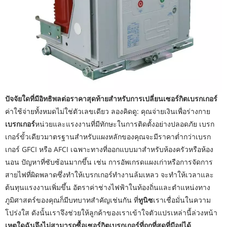
ปัจจัยใดที่มีอิทธิพลต่อราคาสุดท้ายสำหรับการเปลี่ยนเซอร์กิตเบรกเกอร์
ค่าใช้จ่ายทั้งหมดไม่ใช่ตัวเลขเดียว ลองคิดดู: คุณจ่ายเงินเพื่อร่างกาย
เบรกเกอร์
หน่วยและแรงงานที่มีทักษะในการติดตั้งอย่างปลอดภัย เบรก
เกอร์ขั้วเดียวมาตรฐานสำหรับแผงหลักของคุณจะมีราคาต่ำกว่าเบรก
เกอร์ GFCI หรือ AFCI เฉพาะทางที่ออกแบบมาสำหรับห้องครัวหรือห้อง
นอน ปัญหาที่ซับซ้อนมากขึ้น เช่น การอัพเกรดแผงเก่าหรือการจัดการ
สายไฟที่ผิดพลาดซึ่งทำให้เบรกเกอร์ทำงานล้มเหลว จะทำให้เวลาและ
ต้นทุนแรงงานเพิ่มขึ้น อัตราค่าช่างไฟฟ้าในท้องถิ่นและตำแหน่งทาง
ภูมิศาสตร์ของคุณก็มีบทบาทสำคัญเช่นกัน ที่
ทูนิซ
เราเชื่อมั่นในความ
โปร่งใส ดังนั้นเราจึงช่วยให้ลูกค้าของเราเข้าใจตัวแปรเหล่านี้ล่วงหน้า
เหตุใดฉันจึงไม่สามารถซื้อเซอร์กิตเบรกเกอร์ที่ถูกที่สุดที่มีอยู่ได้