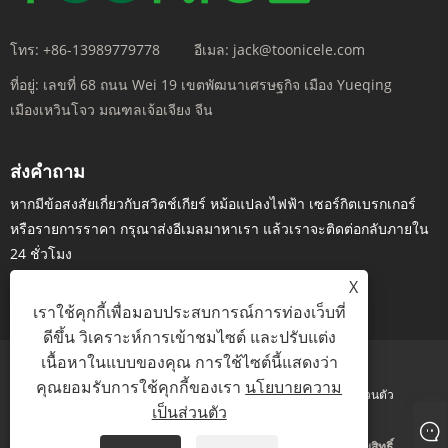
โทร:
+86-13989779778
อีเมล:
jack@toonicele.com
ที่อยู่:
เลขที่ 68 ถนน Wei 19 เขตพัฒนาเศรษฐกิจ เมือง Yueqing
เมืองเหวินโจว มณฑลเจ้อเจียง จีน
ส่งคำถาม
หากมีข้อสงสัยเกี่ยวกับสวิตช์เกียร์ หม้อแปลงไฟฟ้า เซอร์กิตเบรกเกอร์
หรือรายการราคา กรุณาส่งอีเมลมาหาเรา แล้วเราจะติดต่อกลับภายใน
24 ชั่วโมง
X
สอบถามตอนนี้
เราใช้คุกกี้เพื่อมอบประสบการณ์การท่องเว็บที่
ดีขึ้น วิเคราะห์การเข้าชมไซต์ และปรับแต่ง
เนื้อหาในแบบของคุณ การใช้ไซต์นี้แสดงว่า
คุณยอมรับการใช้คุกกี้ของเรา
นโยบายความ
Links
Sitemap
RSS
XML
นโยบายความเป็นส่วนตัว
เป็นส่วนตัว
ลิขสิทธิ์ © 2024 Wenzhou Naisite Electric Co., Ltd. สงวนลิขสิทธิ์