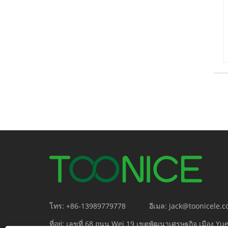
โทร:
+86-13989779778
อีเมล:
jack@toonicele.
ที่อยู่:
เลขที่ 68 ถนน Wei 19 เขตพัฒนาเศรษฐกิจ เมือง Y