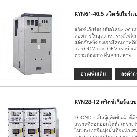
KYN61-40.5 สวิตช์เกียร์
สวิตช์เกียร์แบบปิดโลหะ Ac แ
ต้องการในอุตสาหกรรมไฟฟ้า มี
ผลิตภัณฑ์ของเรามีคุณภาพดีเยี
แต่ง ODM และ OEM เรานำเสนอ
ความต้องการที่หลากหลาย
อ่านเพิ่มเติม
ส่งคำถ
KYN28-12 สวิตช์เกียร์แบ
TOONICE เป็นผู้ผลิตชั้นนำที่ม
เกราะที่ถอดออกได้หุ้มเกราะ 
ในประเทศจีนมุ่งมั่นที่จะนำเสน
ตามมาตรฐานอันเข้มงวดของระ